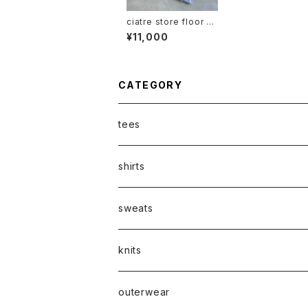
ciatre store floor pl
an zip swt hoodie
¥11,000
CATEGORY
tees
shirts
sweats
knits
outerwear