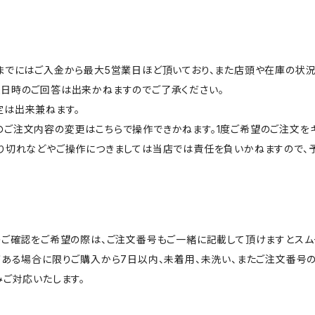
送までにはご入金から最大5営業日ほど頂いており、また店頭や在庫の状
送日時のご回答は出来かねますのでご了承ください。
定は出来兼ねます。
ご注文内容の変更はこちらで操作できかねます。1度ご希望のご注文を
り切れなどやご操作につきましては当店では責任を負いかねますので、予
のご確認をご希望の際は、ご注文番号もご一緒に記載して頂けますとスム
がある場合に限りご購入から7日以内、未着用、未洗い、またご注文番
みご対応いたします。