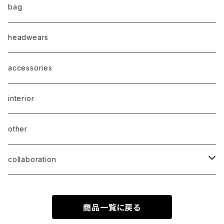
bag
headwears
accessories
interior
other
collaboration
ciatre × KOTA OKUDA
商品一覧に戻る
ciatre × have a good time