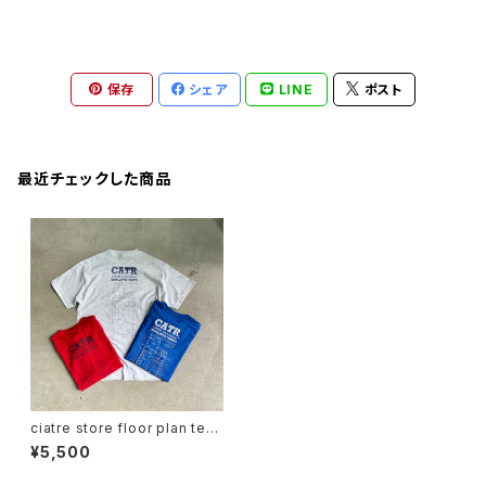
保存
シェア
LINE
ポスト
最近チェックした商品
ciatre store floor plan tee
S/S
¥5,500