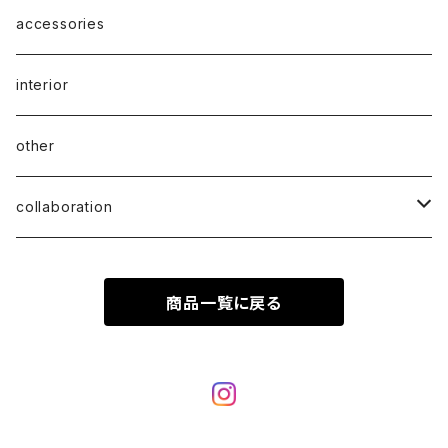
accessories
interior
other
collaboration
ciatre × KOTA OKUDA
商品一覧に戻る
ciatre × have a good time
ciatre × Powerpuff Girls