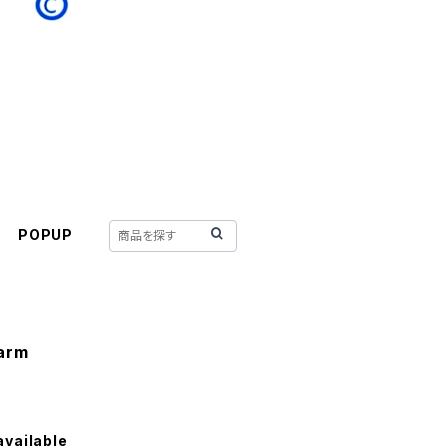
POPUP
harm
available