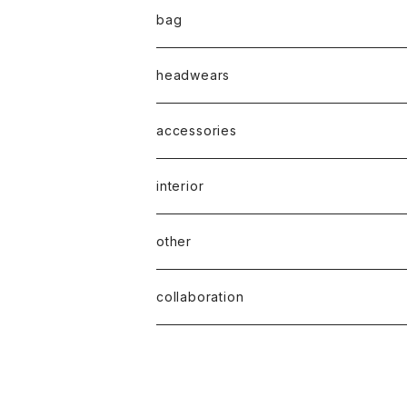
bag
headwears
accessories
interior
other
collaboration
ciatre × KOTA OKUDA
ciatre × have a good time