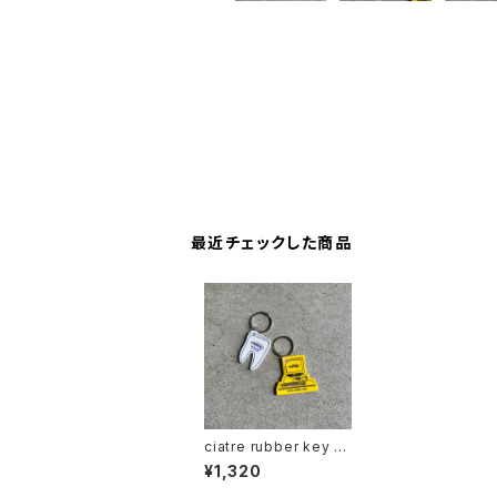
最近チェックした商品
ciatre rubber key c
harm
¥1,320