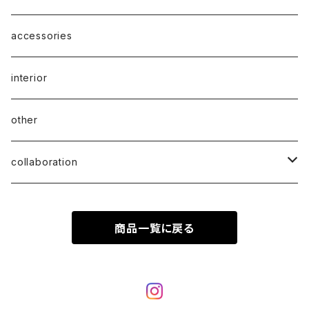
accessories
interior
other
collaboration
ciatre × KOTA OKUDA
商品一覧に戻る
ciatre × have a good time
ciatre × Powerpuff Girls