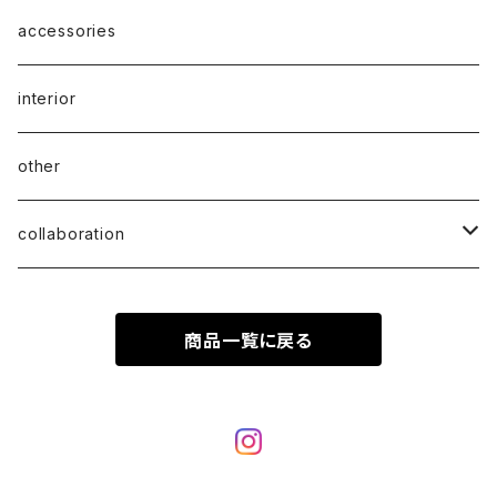
accessories
interior
other
collaboration
ciatre × KOTA OKUDA
商品一覧に戻る
ciatre × have a good time
ciatre × Powerpuff Girls